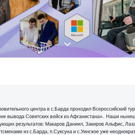
оровительного центра в с.Барда проходил Всероссийский ту
ине вывода Советских войск из Афганистана». Наши ныне
дующих результатов: Макаров Даниил, Закиров Альфис, Лаз
сменами из с.Барда, п.Суксуна и с.Уинское уже неоднократн